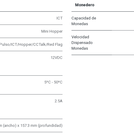
Monedero
ICT
Capacidad de
Monedas
Mini Hopper
Velocidad
Dispensado
Pulso/ICT/Hopper/CCTalk/Red Flag
Monedas
12VDC
5ºC - 50ºC
2.5A
mm (ancho) x 157.3 mm (profundidad)