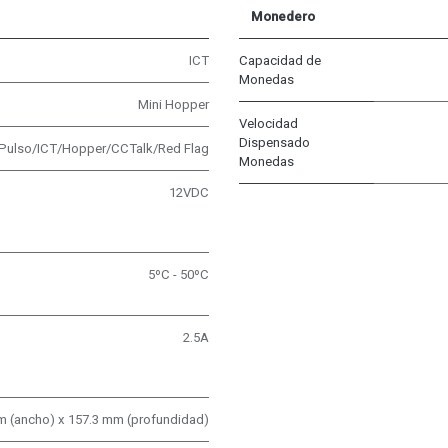
Monedero
ICT
Capacidad de
Monedas
Mini Hopper
Velocidad
Dispensado
Pulso/ICT/Hopper/CCTalk/Red Flag
Monedas
12VDC
5ºC - 50ºC
2.5A
mm (ancho) x 157.3 mm (profundidad)