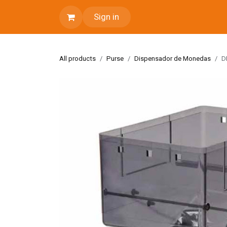
Skip to Content
Sign in
All products
Purse
Dispensador de Monedas
D