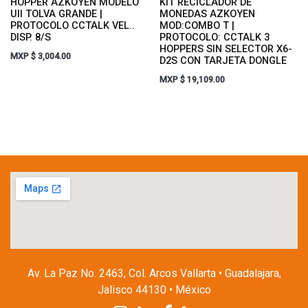
HOPPER AZKOYEN MODELO
KIT RECICLADOR DE
UII TOLVA GRANDE |
MONEDAS AZKOYEN
PROTOCOLO CCTALK VEL..
MOD:COMBO T |
DISP. 8/S
PROTOCOLO: CCTALK 3
HOPPERS SIN SELECTOR X6-
MXP $
3,004.00
D2S CON TARJETA DONGLE
MXP $
19,109.00
Av. La Paz No. 2463, Col. Arcos Vallarta • Guadalajara,
Jalisco 44130 • México