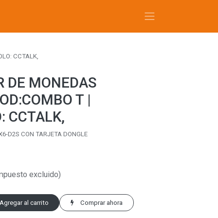
LO: CCTALK,
R DE MONEDAS
OD:COMBO T |
: CCTALK,
 X6-D2S CON TARJETA DONGLE
o
mpuesto excluido)
Agregar al carrito
Comprar ahora