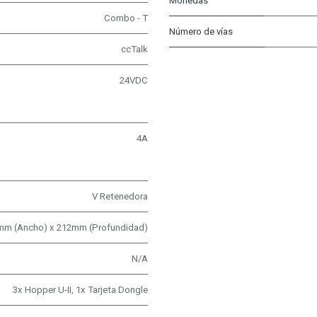
Monedas
Combo - T
Número de vías
ccTalk
24VDC
4A
V Retenedora
0mm (Ancho) x 212mm (Profundidad)
N/A
3x Hopper U-II, 1x Tarjeta Dongle