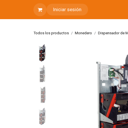
Ir al contenido
Iniciar sesión
Todos los productos
Monedero
Dispensador de 