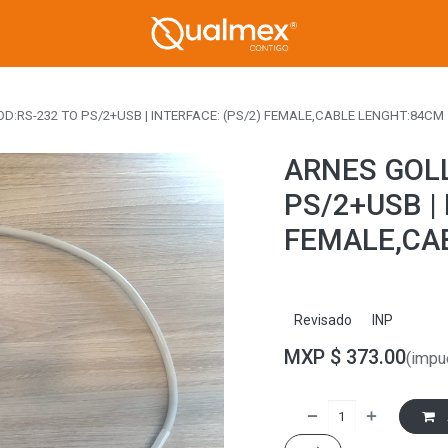
D:RS-232 TO PS/2+USB | INTERFACE: (PS/2) FEMALE,CABLE LENGHT:84CM
ARNES GOLL
PS/2+USB | 
FEMALE,CA
Revisado
INP
MXP $
373.00
(impu