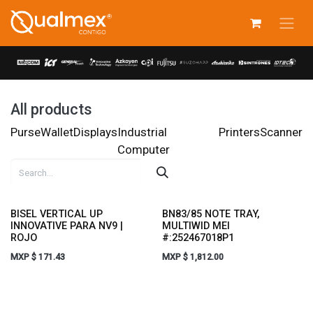
Skip to Content
All products
Purse
Wallet
Displays
Industrial
Printers
Scanner
Computer
BISEL VERTICAL UP
BN83/85 NOTE TRAY,
INNOVATIVE PARA NV9 |
MULTIWID MEI
ROJO
#:252467018P1
MXP $
171.43
MXP $
1,812.00