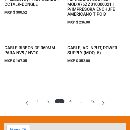
CCTALK-DONGLE
MOD:976ZZ010000021 |
P/IMPRESORA ENCHUFE
MXP $
300.52
AMERICANO TIPO B
MXP $
236.00
CABLE RIBBON DE 360MM
CABLE, AC INPUT, POWER
PARA NV9 / NV10
SUPPLY (MOQ. 5)
MXP $
167.35
MXP $
352.00
1
2
3
4
…
12