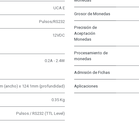
Monedas
UCA E
Grosor de Monedas
Pulsos/RS232
Precisión de
Aceptación
12VDC
Monedas
Procesamiento de
monedas
0.2A - 2.4W
Admisión de Fichas
m (ancho) x 124.1mm (profundidad)
Aplicaciones
0.35 Kg
Pulsos / RS232 (TTL Level)