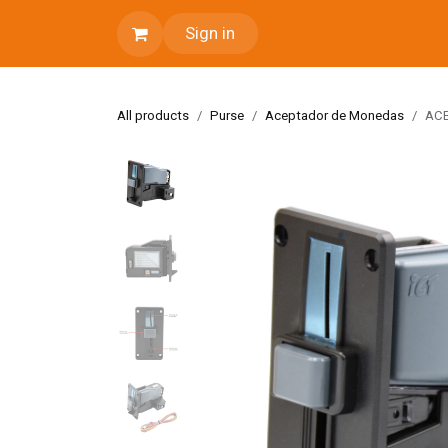
Skip to Content
Sign in
All products
Purse
Aceptador de Monedas
ACE