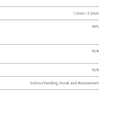
1.2mm~3.2mm
96%
N/A
N/A
Indoor/Vending, Kiosk and Amusement