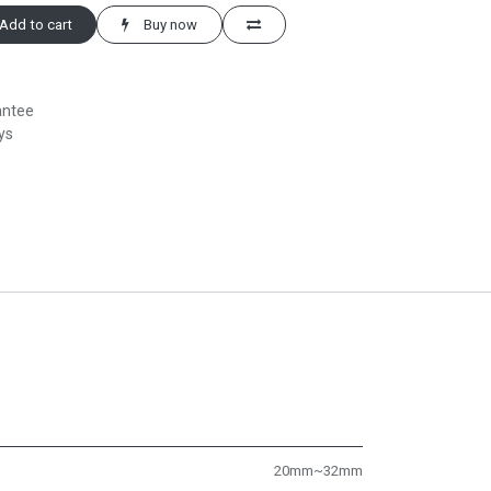
Add to cart
Buy now
antee
ys
20mm~32mm