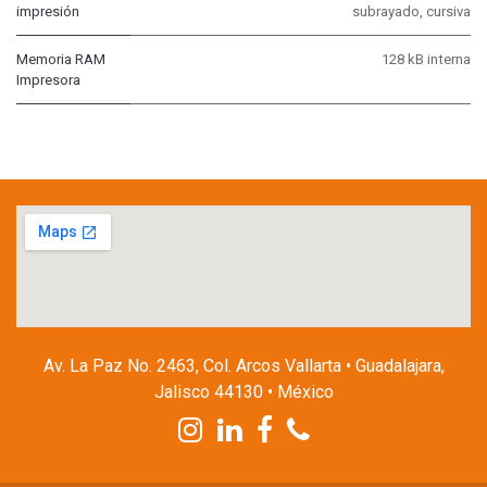
impresión
subrayado, cursiva
Memoria RAM
128 kB interna
Impresora
Av. La Paz No. 2463, Col. Arcos Vallarta • Guadalajara,
Jalisco 44130 • México