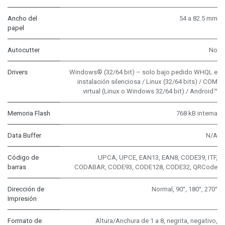
Ancho del
54 a 82.5 mm
papel
Autocutter
No
Drivers
Windows® (32/64 bit) – solo bajo pedido WHQL e
instalación silenciosa / Linux (32/64 bits) / COM
virtual (Linux o Windows 32/64 bit) / Android™
Memoria Flash
768 kB interna
Data Buffer
N/A
Código de
UPCA, UPCE, EAN13, EAN8, CODE39, ITF,
barras
CODABAR, CODE93, CODE128, CODE32, QRCode
Dirección de
Normal, 90°, 180°, 270°
Impresión
Formato de
Altura/Anchura de 1 a 8, negrita, negativo,