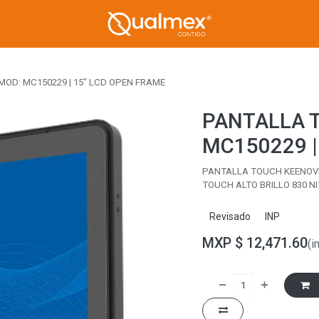
OD: MC150229 | 15" LCD OPEN FRAME
PANTALLA 
MC150229 |
PANTALLA TOUCH KEENOVU
TOUCH ALTO BRILLO 830 NI
Revisado
INP
MXP $
12,471.60
(i