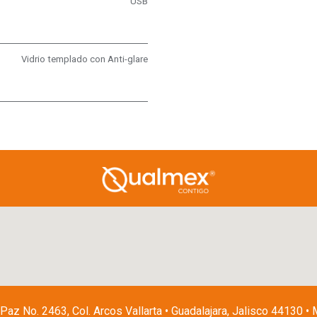
USB
Vidrio templado con Anti-glare
 Paz No. 2463, Col. Arcos Vallarta • Guadalajara, Jalisco 44130 •