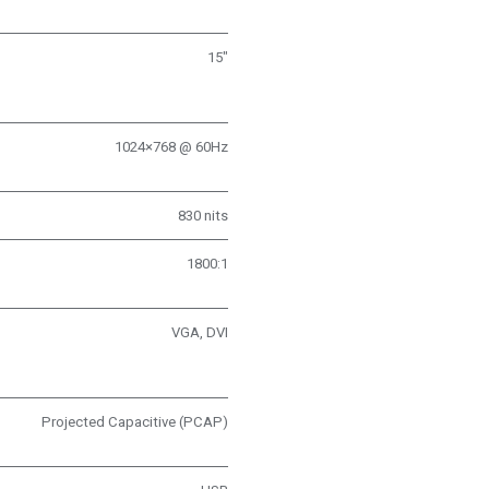
15"
1024×768 @ 60Hz
830 nits
1800:1
VGA, DVI
Projected Capacitive (PCAP)