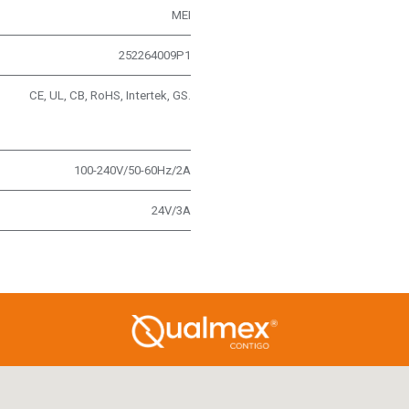
MEI
252264009P1
CE, UL, CB, RoHS, Intertek, GS.
100-240V/50-60Hz/2A
24V/3A