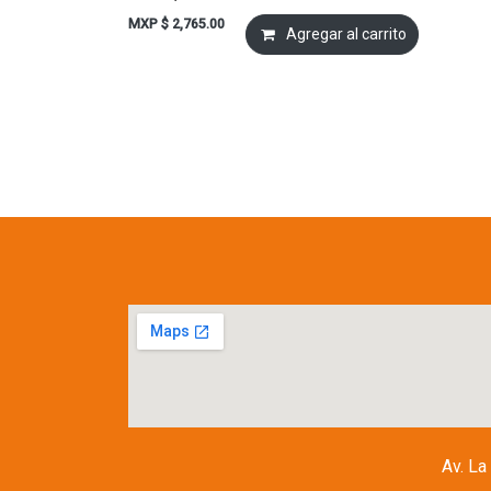
MXP $
2,765.00
Agregar al carrito
Av. La