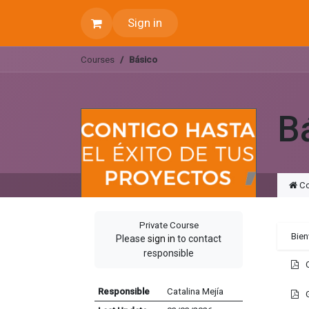
Skip to Content
Sign in
Courses
Básico
B
Co
Private Course
Bien
Please
sign in
to contact
responsible
Responsible
Catalina Mejía