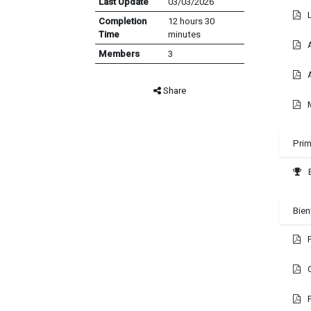
Last Update
03/03/2026
Completion
12 hours 30
Time
minutes
Members
3
Share
Prim
Bien