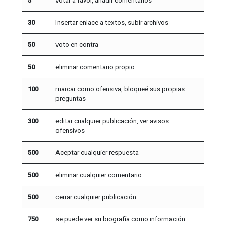
5
votar a favor, añadir comentarios
30
Insertar enlace a textos, subir archivos
50
voto en contra
50
eliminar comentario propio
100
marcar como ofensiva, bloqueé sus propias
preguntas
300
editar cualquier publicación, ver avisos
ofensivos
500
Aceptar cualquier respuesta
500
eliminar cualquier comentario
500
cerrar cualquier publicación
750
se puede ver su biografía como información